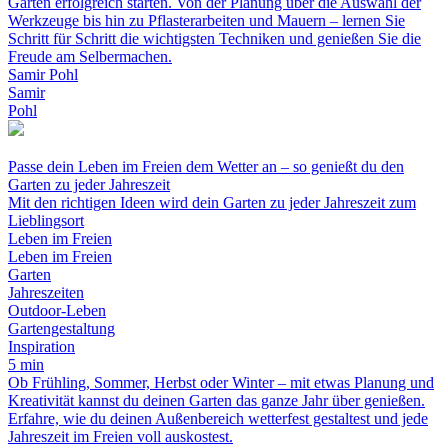
Garten erfolgreich starten. Von der Planung über die Auswahl der
Werkzeuge bis hin zu Pflasterarbeiten und Mauern – lernen Sie
Schritt für Schritt die wichtigsten Techniken und genießen Sie die
Freude am Selbermachen.
Samir Pohl
Samir
Pohl
Passe dein Leben im Freien dem Wetter an – so genießt du den
Garten zu jeder Jahreszeit
Mit den richtigen Ideen wird dein Garten zu jeder Jahreszeit zum
Lieblingsort
Leben im Freien
Leben im Freien
Garten
Jahreszeiten
Outdoor-Leben
Gartengestaltung
Inspiration
5 min
Ob Frühling, Sommer, Herbst oder Winter – mit etwas Planung und
Kreativität kannst du deinen Garten das ganze Jahr über genießen.
Erfahre, wie du deinen Außenbereich wetterfest gestaltest und jede
Jahreszeit im Freien voll auskostest.