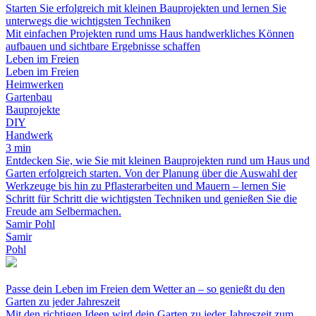
Starten Sie erfolgreich mit kleinen Bauprojekten und lernen Sie
unterwegs die wichtigsten Techniken
Mit einfachen Projekten rund ums Haus handwerkliches Können
aufbauen und sichtbare Ergebnisse schaffen
Leben im Freien
Leben im Freien
Heimwerken
Gartenbau
Bauprojekte
DIY
Handwerk
3 min
Entdecken Sie, wie Sie mit kleinen Bauprojekten rund um Haus und
Garten erfolgreich starten. Von der Planung über die Auswahl der
Werkzeuge bis hin zu Pflasterarbeiten und Mauern – lernen Sie
Schritt für Schritt die wichtigsten Techniken und genießen Sie die
Freude am Selbermachen.
Samir Pohl
Samir
Pohl
Passe dein Leben im Freien dem Wetter an – so genießt du den
Garten zu jeder Jahreszeit
Mit den richtigen Ideen wird dein Garten zu jeder Jahreszeit zum