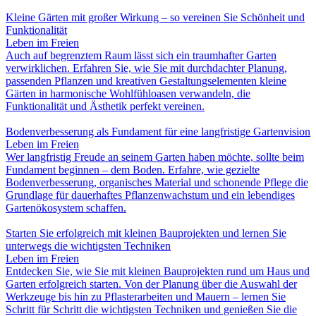
Kleine Gärten mit großer Wirkung – so vereinen Sie Schönheit und
Funktionalität
Leben im Freien
Auch auf begrenztem Raum lässt sich ein traumhafter Garten
verwirklichen. Erfahren Sie, wie Sie mit durchdachter Planung,
passenden Pflanzen und kreativen Gestaltungselementen kleine
Gärten in harmonische Wohlfühloasen verwandeln, die
Funktionalität und Ästhetik perfekt vereinen.
Bodenverbesserung als Fundament für eine langfristige Gartenvision
Leben im Freien
Wer langfristig Freude an seinem Garten haben möchte, sollte beim
Fundament beginnen – dem Boden. Erfahre, wie gezielte
Bodenverbesserung, organisches Material und schonende Pflege die
Grundlage für dauerhaftes Pflanzenwachstum und ein lebendiges
Gartenökosystem schaffen.
Starten Sie erfolgreich mit kleinen Bauprojekten und lernen Sie
unterwegs die wichtigsten Techniken
Leben im Freien
Entdecken Sie, wie Sie mit kleinen Bauprojekten rund um Haus und
Garten erfolgreich starten. Von der Planung über die Auswahl der
Werkzeuge bis hin zu Pflasterarbeiten und Mauern – lernen Sie
Schritt für Schritt die wichtigsten Techniken und genießen Sie die