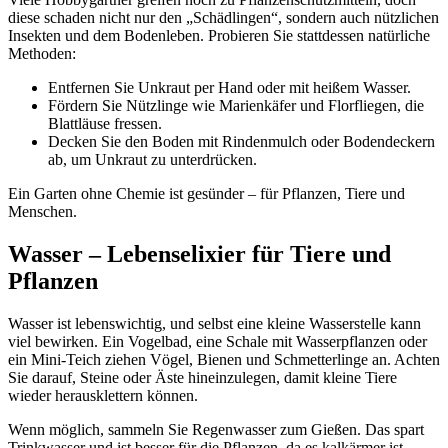
diese schaden nicht nur den „Schädlingen“, sondern auch nützlichen
Insekten und dem Bodenleben. Probieren Sie stattdessen natürliche
Methoden:
Entfernen Sie Unkraut per Hand oder mit heißem Wasser.
Fördern Sie Nützlinge wie Marienkäfer und Florfliegen, die
Blattläuse fressen.
Decken Sie den Boden mit Rindenmulch oder Bodendeckern
ab, um Unkraut zu unterdrücken.
Ein Garten ohne Chemie ist gesünder – für Pflanzen, Tiere und
Menschen.
Wasser – Lebenselixier für Tiere und
Pflanzen
Wasser ist lebenswichtig, und selbst eine kleine Wasserstelle kann
viel bewirken. Ein Vogelbad, eine Schale mit Wasserpflanzen oder
ein Mini-Teich ziehen Vögel, Bienen und Schmetterlinge an. Achten
Sie darauf, Steine oder Äste hineinzulegen, damit kleine Tiere
wieder herausklettern können.
Wenn möglich, sammeln Sie Regenwasser zum Gießen. Das spart
Trinkwasser und ist besser für die Pflanzen, da es kalkärmer ist.