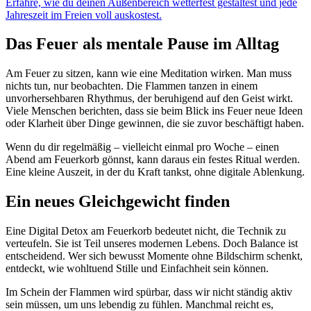
Erfahre, wie du deinen Außenbereich wetterfest gestaltest und jede
Jahreszeit im Freien voll auskostest.
Das Feuer als mentale Pause im Alltag
Am Feuer zu sitzen, kann wie eine Meditation wirken. Man muss
nichts tun, nur beobachten. Die Flammen tanzen in einem
unvorhersehbaren Rhythmus, der beruhigend auf den Geist wirkt.
Viele Menschen berichten, dass sie beim Blick ins Feuer neue Ideen
oder Klarheit über Dinge gewinnen, die sie zuvor beschäftigt haben.
Wenn du dir regelmäßig – vielleicht einmal pro Woche – einen
Abend am Feuerkorb gönnst, kann daraus ein festes Ritual werden.
Eine kleine Auszeit, in der du Kraft tankst, ohne digitale Ablenkung.
Ein neues Gleichgewicht finden
Eine Digital Detox am Feuerkorb bedeutet nicht, die Technik zu
verteufeln. Sie ist Teil unseres modernen Lebens. Doch Balance ist
entscheidend. Wer sich bewusst Momente ohne Bildschirm schenkt,
entdeckt, wie wohltuend Stille und Einfachheit sein können.
Im Schein der Flammen wird spürbar, dass wir nicht ständig aktiv
sein müssen, um uns lebendig zu fühlen. Manchmal reicht es,