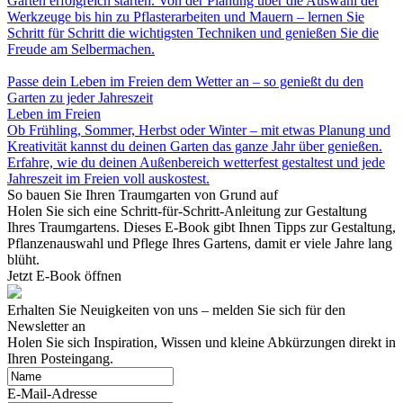
Garten erfolgreich starten. Von der Planung über die Auswahl der
Werkzeuge bis hin zu Pflasterarbeiten und Mauern – lernen Sie
Schritt für Schritt die wichtigsten Techniken und genießen Sie die
Freude am Selbermachen.
Passe dein Leben im Freien dem Wetter an – so genießt du den
Garten zu jeder Jahreszeit
Leben im Freien
Ob Frühling, Sommer, Herbst oder Winter – mit etwas Planung und
Kreativität kannst du deinen Garten das ganze Jahr über genießen.
Erfahre, wie du deinen Außenbereich wetterfest gestaltest und jede
Jahreszeit im Freien voll auskostest.
So bauen Sie Ihren Traumgarten von Grund auf
Holen Sie sich eine Schritt-für-Schritt-Anleitung zur Gestaltung
Ihres Traumgartens. Dieses E-Book gibt Ihnen Tipps zur Gestaltung,
Pflanzenauswahl und Pflege Ihres Gartens, damit er viele Jahre lang
blüht.
Jetzt E-Book öffnen
Erhalten Sie Neuigkeiten von uns – melden Sie sich für den
Newsletter an
Holen Sie sich Inspiration, Wissen und kleine Abkürzungen direkt in
Ihren Posteingang.
E-Mail-Adresse