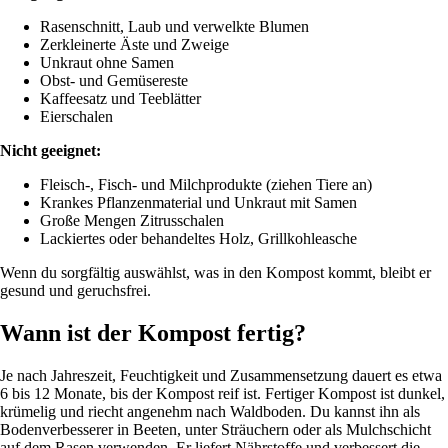
Rasenschnitt, Laub und verwelkte Blumen
Zerkleinerte Äste und Zweige
Unkraut ohne Samen
Obst- und Gemüsereste
Kaffeesatz und Teeblätter
Eierschalen
Nicht geeignet:
Fleisch-, Fisch- und Milchprodukte (ziehen Tiere an)
Krankes Pflanzenmaterial und Unkraut mit Samen
Große Mengen Zitrusschalen
Lackiertes oder behandeltes Holz, Grillkohleasche
Wenn du sorgfältig auswählst, was in den Kompost kommt, bleibt er
gesund und geruchsfrei.
Wann ist der Kompost fertig?
Je nach Jahreszeit, Feuchtigkeit und Zusammensetzung dauert es etwa
6 bis 12 Monate, bis der Kompost reif ist. Fertiger Kompost ist dunkel,
krümelig und riecht angenehm nach Waldboden. Du kannst ihn als
Bodenverbesserer in Beeten, unter Sträuchern oder als Mulchschicht
auf dem Rasen verwenden. Er liefert Nährstoffe und verbessert die